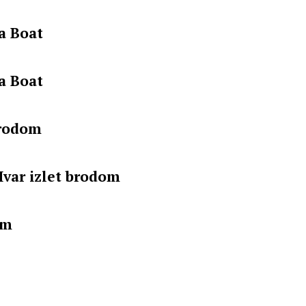
a Boat
a Boat
brodom
Hvar izlet brodom
om