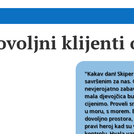
ovoljni klijent
"Kakav dan! Skiper
savršenim za nas. 
nevjerojatno zaba
mala djevojčica b
cijenimo. Proveli 
u moru, s morem. B
dovoljno prostora, 
pravi heroj kad su 
kontrolu. Hvala v