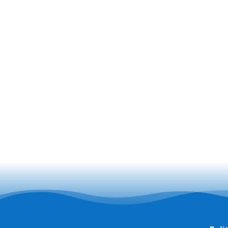
Javite n

Nazovite
+385 95 373 2275
+385 97 667 2241

Napišite email
info@rentaboat-ploce.com

Lokacija
Obala Dr. Franje Tuđmana
20340 Ploče