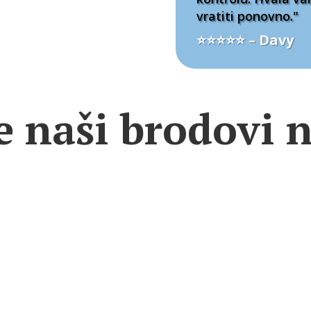
vratiti ponovno."
⭐⭐⭐⭐⭐ – Davy
e naši brodovi 