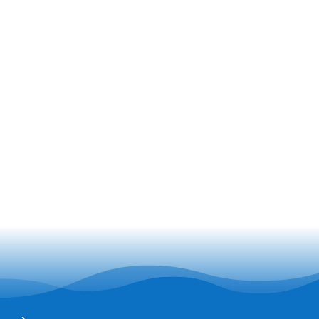
šaljite
oruku
Pošalji