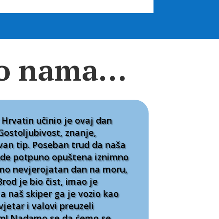
i o nama…
 Hrvatin učinio je ovaj dan
Gostoljubivost, znanje,
van tip. Poseban trud da naša
ude potpuno opuštena iznimno
smo nevjerojatan dan na moru,
rod je bio čist, imao je
a naš skiper ga je vozio kao
vjetar i valovi preuzeli
am! Nadamo se da ćemo se