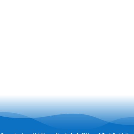
am se
Po
p