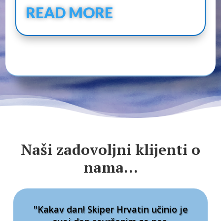
READ MORE
Naši zadovoljni klijenti o
nama…
"Kakav dan! Skiper Hrvatin učinio je