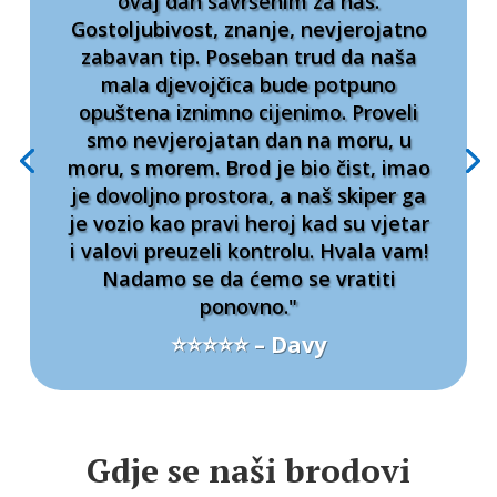
ovaj dan savršenim za nas.
Gostoljubivost, znanje, nevjerojatno
zabavan tip. Poseban trud da naša
mala djevojčica bude potpuno
opuštena iznimno cijenimo. Proveli
smo nevjerojatan dan na moru, u
moru, s morem. Brod je bio čist, imao
je dovoljno prostora, a naš skiper ga
je vozio kao pravi heroj kad su vjetar
i valovi preuzeli kontrolu. Hvala vam!
Nadamo se da ćemo se vratiti
ponovno."
⭐⭐⭐⭐⭐ – Davy
Gdje se naši brodovi