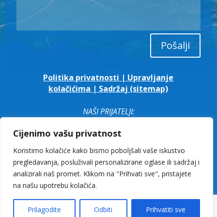
Pošalji
Politika privatnosti
|
Upravljanje
kolačićima
|
Sadržaj (sitemap)
NAŠI PRIJATELJI:
Cijenimo vašu privatnost
Koristimo kolačiće kako bismo poboljšali vaše iskustvo
Illyria Adventure - pustolovni turizam
pregledavanja, posluživali personalizirane oglase ili sadržaj i
analizirali naš promet. Klikom na "Prihvati sve", pristajete
na našu upotrebu kolačića.
© 2026 IMI Ploče d.o.o.
Prilagodite
Odbiti
Prihvatiti sve
Izrada web stranice:
nautilusdigital.hr