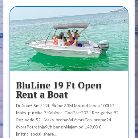
BluLine 19 Ft Open
Rent a Boat
Dužina:5.5m / 19ft Širina:2.3M Motor:Honda 100HP
Maks. putnika:7 Kabine:- Godište:2024 Rez. goriva:92L
Rez. vode:52L Maks. brzina:34 čvoraEco. brzina:24
čvoraPotrošnja9l/h benzinNajam od:149,00 €
[inftnc_social_share...