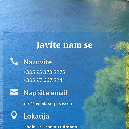
Javite nam se

Nazovite
+385 95 373 2275
+385 97 667 2241

Napišite email
info@rentaboat-ploce.com

Lokacija
Obala Dr. Franje Tuđmana