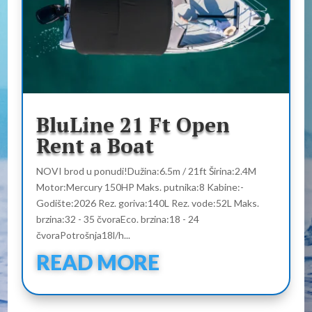
BluLine 21 Ft Open
Rent a Boat
NOVI brod u ponudi!Dužina:6.5m / 21ft Širina:2.4M
Motor:Mercury 150HP Maks. putnika:8 Kabine:-
Godište:2026 Rez. goriva:140L Rez. vode:52L Maks.
brzina:32 - 35 čvoraEco. brzina:18 - 24
čvoraPotrošnja18l/h...
READ MORE