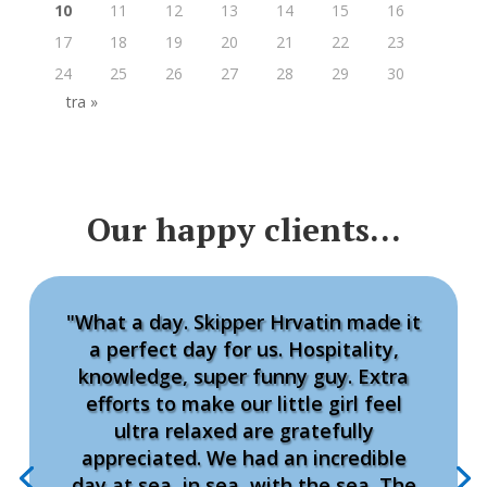
10
11
12
13
14
15
16
17
18
19
20
21
22
23
24
25
26
27
28
29
30
tra »
Our happy clients…
"What a day. Skipper Hrvatin made it
a perfect day for us. Hospitality,
knowledge, super funny guy. Extra
efforts to make our little girl feel
ultra relaxed are gratefully
appreciated. We had an incredible
day at sea, in sea, with the sea. The