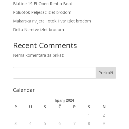
BluLine 19 Ft Open Rent a Boat
Poluotok Pelješac izlet brodom
Makarska rivijera i otok Hvar izlet brodom
Delta Neretve izlet brodom
Recent Comments
Nema komentara za prikaz.
Calendar
lipanj 2024
P
U
S
Č
P
S
N
1
2
3
4
5
6
7
8
9