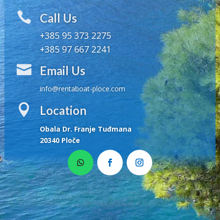

Call Us
+385 95 373 2275
+385 97 667 2241

Email Us
info@rentaboat-ploce.com

Location
Obala Dr. Franje Tuđmana
20340 Ploče