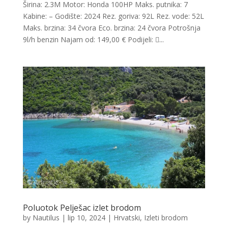
Širina: 2.3M Motor: Honda 100HP Maks. putnika: 7
Kabine: – Godište: 2024 Rez. goriva: 92L Rez. vode: 52L
Maks. brzina: 34 čvora Eco. brzina: 24 čvora Potrošnja
9l/h benzin Najam od: 149,00 € Podijeli: ...
Poluotok Pelješac izlet brodom
by
Nautilus
|
lip 10, 2024
|
Hrvatski
,
Izleti brodom